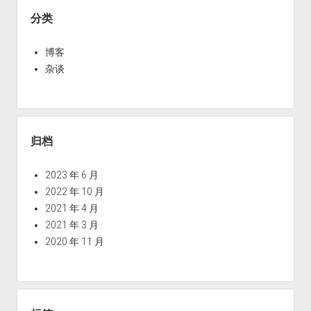
Sidebar
止
分类
我
最
博客
严
杂谈
重
的
一
次
归档
数
据
2023 年 6 月
丢
2022 年 10 月
失
2021 年 4 月
2021 年 3 月
2020 年 11 月