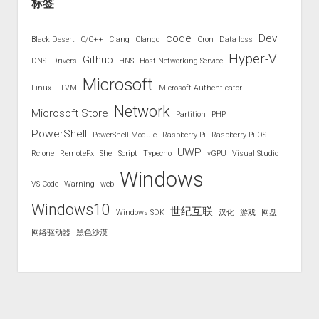
标签
code
Dev
Black Desert
C/C++
Clang
Clangd
Cron
Data loss
Hyper-V
Github
DNS
Drivers
HNS
Host Networking Service
Microsoft
Linux
LLVM
Microsoft Authenticator
Network
Microsoft Store
Partition
PHP
PowerShell
PowerShell Module
Raspberry Pi
Raspberry Pi OS
UWP
Rclone
RemoteFx
Shell Script
Typecho
vGPU
Visual Studio
Windows
VS Code
Warning
web
Windows10
世纪互联
Windows SDK
汉化
游戏
网盘
网络驱动器
黑色沙漠