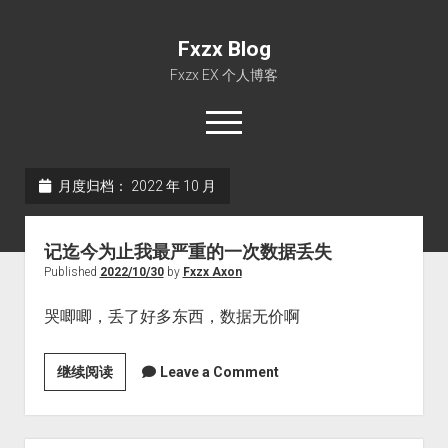
Fxzx Blog
Fxzx EX 个人博客
open
menu
rss
email-form
月度归档：
2022 年 10 月
首页
记迄今为止我最严重的一次数据丢失
文章
Published
2022/10/30
by
Fxzx Axon
关于
哭唧唧，丢了好多东西，数据无价啊
记
继续阅读
Leave a Comment
迄
今
为