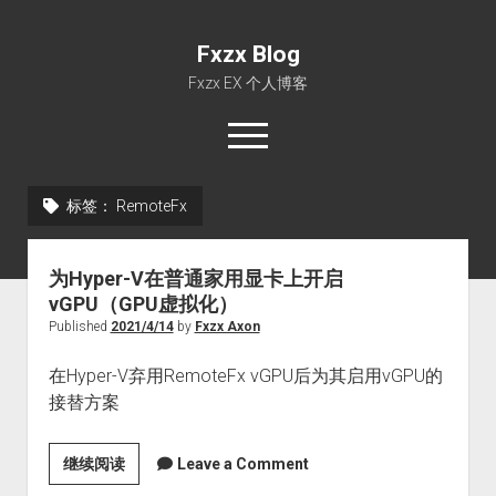
Fxzx Blog
Fxzx EX 个人博客
open
menu
rss
email-form
标签：
RemoteFx
首页
为Hyper-V在普通家用显卡上开启
文章
vGPU（GPU虚拟化）
关于
Published
2021/4/14
by
Fxzx Axon
在Hyper-V弃用RemoteFx vGPU后为其启用vGPU的
接替方案
为
继续阅读
Leave a Comment
Hyper-