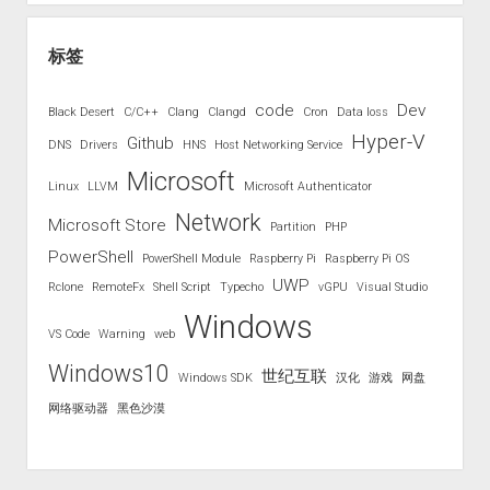
标签
code
Dev
Black Desert
C/C++
Clang
Clangd
Cron
Data loss
Hyper-V
Github
DNS
Drivers
HNS
Host Networking Service
Microsoft
Linux
LLVM
Microsoft Authenticator
Network
Microsoft Store
Partition
PHP
PowerShell
PowerShell Module
Raspberry Pi
Raspberry Pi OS
UWP
Rclone
RemoteFx
Shell Script
Typecho
vGPU
Visual Studio
Windows
VS Code
Warning
web
Windows10
世纪互联
Windows SDK
汉化
游戏
网盘
网络驱动器
黑色沙漠