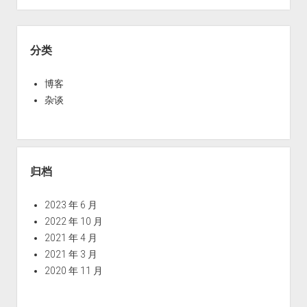
V
在
Sidebar
普
分类
通
家
博客
用
杂谈
显
卡
上
开
归档
启
vGPU（GPU
2023 年 6 月
虚
2022 年 10 月
拟
2021 年 4 月
化）
2021 年 3 月
2020 年 11 月