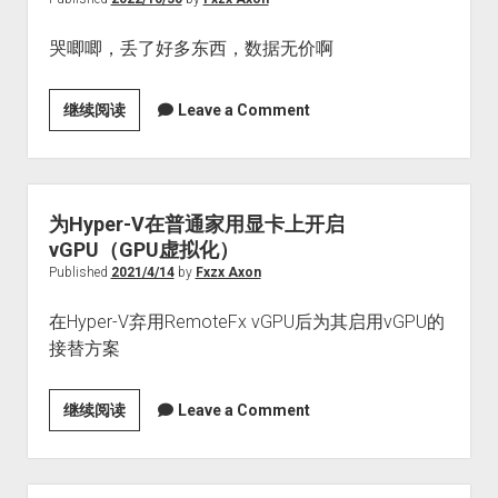
哭唧唧，丢了好多东西，数据无价啊
记
继续阅读
Leave a Comment
迄
今
为
止
为Hyper-V在普通家用显卡上开启
我
vGPU（GPU虚拟化）
最
Published
2021/4/14
by
Fxzx Axon
严
在Hyper-V弃用RemoteFx vGPU后为其启用vGPU的
重
接替方案
的
一
次
为
继续阅读
Leave a Comment
数
Hyper-
据
V
丢
在