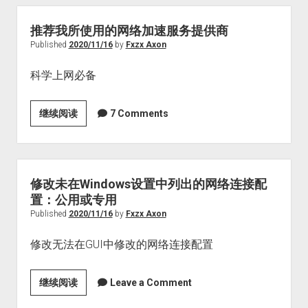
IP
Rclone
更
挂
推荐我所使用的网络加速服务提供商
新
载
Published
2020/11/16
by
Fxzx Axon
至
网
AliYunDNS
科学上网必备
络
硬
盘
推
继续阅读
7 Comments
荐
我
所
使
修改未在Windows设置中列出的网络连接配
用
置：公用或专用
的
Published
2020/11/16
by
Fxzx Axon
网
修改无法在GUI中修改的网络连接配置
络
加
速
修
继续阅读
Leave a Comment
服
改