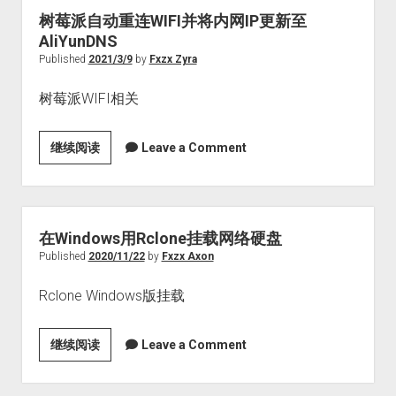
失
普
树莓派自动重连WIFI并将内网IP更新至
通
AliYunDNS
家
Published
2021/3/9
by
Fxzx Zyra
用
树莓派WIFI相关
显
卡
上
树
继续阅读
Leave a Comment
开
莓
启
派
vGPU（GPU
自
虚
动
在Windows用Rclone挂载网络硬盘
拟
重
Published
2020/11/22
by
Fxzx Axon
化）
连
Rclone Windows版挂载
WIFI
并
将
在
继续阅读
Leave a Comment
内
Windows
网
用