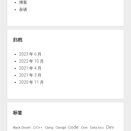
装
博客
用
包
杂谈
下
载
站
归档
2023 年 6 月
2022 年 10 月
2021 年 4 月
2021 年 3 月
2020 年 11 月
标签
code
Dev
Black Desert
C/C++
Clang
Clangd
Cron
Data loss