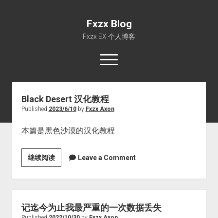
Fxzx Blog
Fxzx EX 个人博客
open
menu
rss
email-form
Fxzx
Blog
Black Desert 汉化教程
Posts
Published
2023/6/10
by
Fxzx Axon
首页
文章
本篇是黑色沙漠的汉化教程
关于
Black
继续阅读
Leave a Comment
Desert
汉
化
教
记迄今为止我最严重的一次数据丢失
程
Published
2022/10/30
by
Fxzx Axon