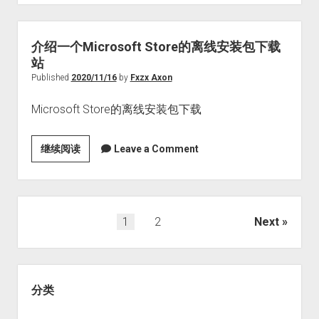
务
未
提
在
供
Windows
介绍一个Microsoft Store的离线安装包下载
商
设
站
置
Published
2020/11/16
by
Fxzx Axon
中
Microsoft Store的离线安装包下载
列
出
的
介
继续阅读
Leave a Comment
网
绍
络
一
连
个
接
Microsoft
文
1
2
Next
配
Store
章
置：
的
分
公
离
Sidebar
页
用
线
分类
或
安
专