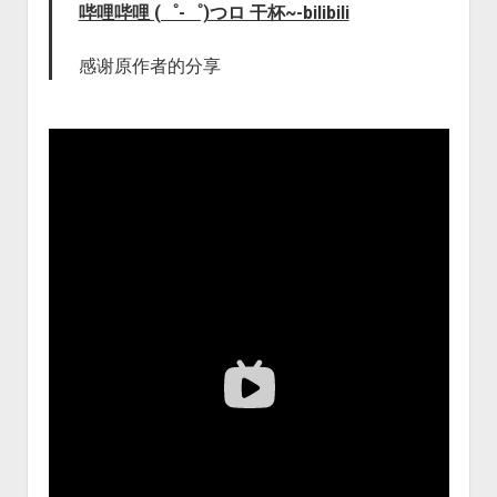
哔哩哔哩 (゜-゜)つロ 干杯~-bilibili
感谢原作者的分享