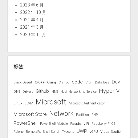
2023 年 6 月
2022 年 10 月
2021 年 4 月
2021 年 3 月
2020 年 11 月
标签
code
Dev
Black Desert
C/C++
Clang
Clangd
Cron
Data loss
Hyper-V
Github
DNS
Drivers
HNS
Host Networking Service
Microsoft
Linux
LLVM
Microsoft Authenticator
Network
Microsoft Store
Partition
PHP
PowerShell
PowerShell Module
Raspberry Pi
Raspberry Pi OS
UWP
Rclone
RemoteFx
Shell Script
Typecho
vGPU
Visual Studio