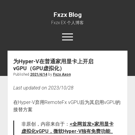
Fxzx Blog
Fxzx EX 个人博客
open
menu
rss
email-form
为Hyper-V在普通家用显卡上开启
vGPU（GPU虚拟化）
首页
Published
2021/4/14
by
Fxzx Axon
文章
Last updated on 2023/10/28
关于
在Hyper-V弃用RemoteFx vGPU后为其启用vGPU的
接替方案
非原创，内容来自于：
<全网首发>家用显卡
虚拟化vGPU，微软Hyper-V独有免费功能_