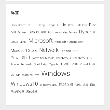
标签
code
Dev
Black Desert
C/C++
Clang
Clangd
Cron
Data loss
Hyper-V
Github
DNS
Drivers
HNS
Host Networking Service
Microsoft
Linux
LLVM
Microsoft Authenticator
Network
Microsoft Store
Partition
PHP
PowerShell
PowerShell Module
Raspberry Pi
Raspberry Pi OS
UWP
Rclone
RemoteFx
Shell Script
Typecho
vGPU
Visual Studio
Windows
VS Code
Warning
web
Windows10
世纪互联
Windows SDK
汉化
游戏
网盘
网络驱动器
黑色沙漠