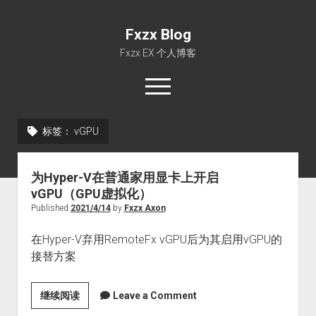
Fxzx Blog
Fxzx EX 个人博客
open
menu
rss
email-form
标签：
vGPU
首页
为Hyper-V在普通家用显卡上开启
文章
vGPU（GPU虚拟化）
关于
Published
2021/4/14
by
Fxzx Axon
在Hyper-V弃用RemoteFx vGPU后为其启用vGPU的
接替方案
为
继续阅读
Leave a Comment
Hyper-