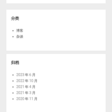
V
在
Sidebar
普
分类
通
家
博客
用
杂谈
显
卡
上
开
归档
启
vGPU（GPU
2023 年 6 月
虚
2022 年 10 月
拟
2021 年 4 月
化）
2021 年 3 月
2020 年 11 月