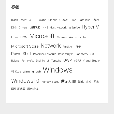
标签
code
Dev
Black Desert
C/C++
Clang
Clangd
Cron
Data loss
Hyper-V
Github
DNS
Drivers
HNS
Host Networking Service
Microsoft
Linux
LLVM
Microsoft Authenticator
Network
Microsoft Store
Partition
PHP
PowerShell
PowerShell Module
Raspberry Pi
Raspberry Pi OS
UWP
Rclone
RemoteFx
Shell Script
Typecho
vGPU
Visual Studio
Windows
VS Code
Warning
web
Windows10
世纪互联
Windows SDK
汉化
游戏
网盘
网络驱动器
黑色沙漠