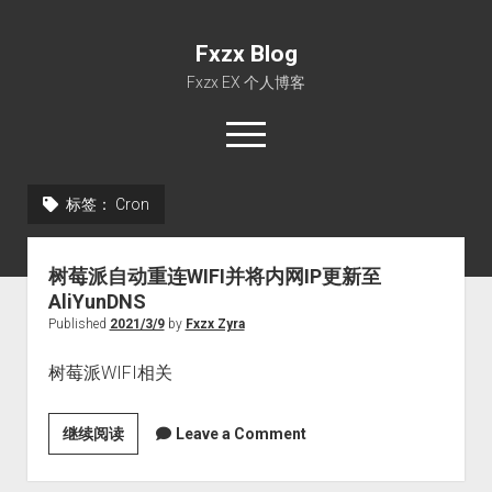
Fxzx Blog
Fxzx EX 个人博客
open
menu
rss
email-form
标签：
Cron
首页
树莓派自动重连WIFI并将内网IP更新至
文章
AliYunDNS
关于
Published
2021/3/9
by
Fxzx Zyra
树莓派WIFI相关
树
继续阅读
Leave a Comment
莓
派