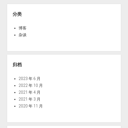
自
Sidebar
动
分类
重
连
博客
WIFI
杂谈
并
将
内
网
归档
IP
更
2023 年 6 月
新
2022 年 10 月
至
2021 年 4 月
AliYunDNS
2021 年 3 月
2020 年 11 月