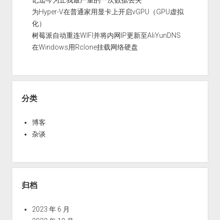
为Hyper-V在普通家用显卡上开启vGPU（GPU虚拟
化）
树莓派自动重连WIFI并将内网IP更新至AliYunDNS
在Windows用Rclone挂载网络硬盘
分类
博客
杂谈
归档
2023 年 6 月