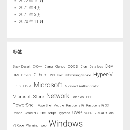
2022 年 10 月
2021 年 4 月
2021 年 3 月
2020 年 11 月
标签
code
Dev
Black Desert
C/C++
Clang
Clangd
Cron
Data loss
Hyper-V
Github
DNS
Drivers
HNS
Host Networking Service
Microsoft
Linux
LLVM
Microsoft Authenticator
Network
Microsoft Store
Partition
PHP
PowerShell
PowerShell Module
Raspberry Pi
Raspberry Pi OS
UWP
Rclone
RemoteFx
Shell Script
Typecho
vGPU
Visual Studio
Windows
VS Code
Warning
web