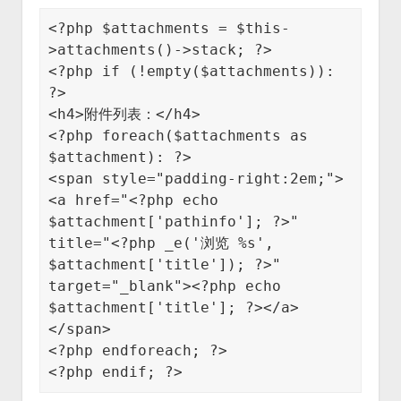
<?php $attachments = $this-
>attachments()->stack; ?>

<?php if (!empty($attachments)): 
?>

<h4>附件列表：</h4>

<?php foreach($attachments as 
$attachment): ?>

<span style="padding-right:2em;">

<a href="<?php echo 
$attachment['pathinfo']; ?>" 
title="<?php _e('浏览 %s', 
$attachment['title']); ?>" 
target="_blank"><?php echo 
$attachment['title']; ?></a>

</span>

<?php endforeach; ?>

<?php endif; ?>