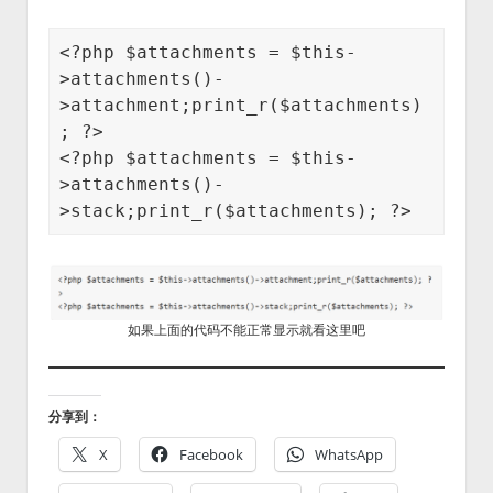
<?php $attachments = $this-
>attachments()-
>attachment;print_r($attachments)
; ?>

<?php $attachments = $this-
>attachments()-
>stack;print_r($attachments); ?>
如果上面的代码不能正常显示就看这里吧
分享到：
X
Facebook
WhatsApp