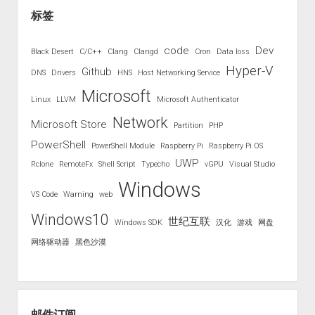
标签
code
Dev
Black Desert
C/C++
Clang
Clangd
Cron
Data loss
Hyper-V
Github
DNS
Drivers
HNS
Host Networking Service
Microsoft
Linux
LLVM
Microsoft Authenticator
Network
Microsoft Store
Partition
PHP
PowerShell
PowerShell Module
Raspberry Pi
Raspberry Pi OS
UWP
Rclone
RemoteFx
Shell Script
Typecho
vGPU
Visual Studio
Windows
VS Code
Warning
web
Windows10
世纪互联
Windows SDK
汉化
游戏
网盘
网络驱动器
黑色沙漠
邮件订阅